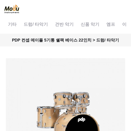
기타
드럼/ 타악기
건반 악기
신품 악기
엠프
이펙
PDP 컨셉 메이플 5기통 쉘팩 베이스 22인치 > 드럼/ 타악기