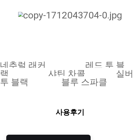
네추럴 래커
레드 투 블
랙
샤틴 차콜
실버
투 블랙 블루 스파클
사용후기