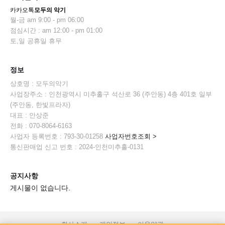
카카오톡
모두의 악기
월-금 am 9:00 - pm 06:00
점심시간 : am 12:00 - pm 01:00
토,일 공휴일 휴무
정보
상호명 : 모두의악기
사업장주소 : 인천광역시 미추홀구 석산로 36 (주안동) 4층 401호 일부
(주안동, 한빛프라자)
대표 : 안상준
전화 : 070-8064-6163
사업자 등록번호 : 793-30-01258
사업자번호조회 >
통신판매업 신고 번호 : 2024-인천미추홀-0131
공지사항
게시물이 없습니다.
회사소개
개인정보
이용약관