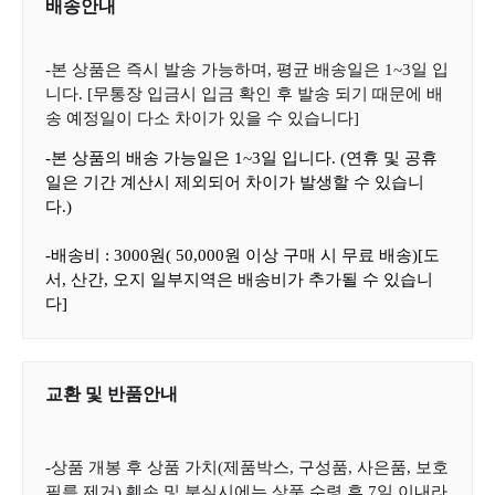
배송안내
-
본 상품은 즉시 발송 가능하며
,
평균 배송일은
1~3
일 입
니다
. [
무통장 입금시 입금 확인 후 발송 되기 때문에 배
송 예정일이 다소 차이가 있을 수 있습니다
]
-
본 상품의 배송 가능일은
1~3
일 입니다
. (
연휴 및 공휴
일은 기간 계산시 제외되어 차이가 발생할 수 있습니
다
.)
-
배송비
: 3000
원
( 50,000
원 이상 구매 시 무료 배송
)[
도
서
,
산간
,
오지 일부지역은 배송비가 추가될 수 있습니
다
]
교환 및 반품안내
-
상품 개봉 후 상품 가치
(
제품박스
,
구성품
,
사은품
,
보호
필름 제거
)
훼손 및 분실시에는 상품 수령 후
7
일 이내라