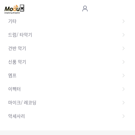
기타
드럼/ 타악기
건반 악기
신품 악기
엠프
이펙터
마이크/ 레코딩
악세사리