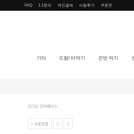
FAQ
1:1문의
개인결제
사용후기
쿠폰존
기타
드럼/ 타악기
건반 악기
오디오 인터페이스
상품정렬