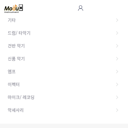
기타
드럼/ 타악기
건반 악기
신품 악기
엠프
이펙터
마이크/ 레코딩
악세사리